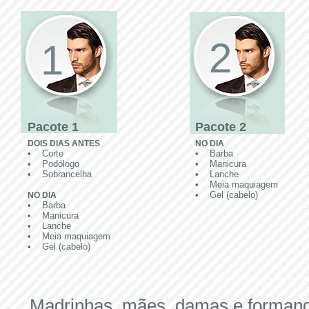
2
1
Pacote 1​
Pacote 2​
DOIS DIAS ANTES
NO DIA
• Corte
• Barba
• Podólogo
• Manicura
• Sobrancelha
• Lanche
• Meia maquiagem
• Gel (cabelo)
NO DIA
• Barba
• Manicura
• Lanche
• Meia maquiagem
• Gel (cabelo)
Madrinhas, mães, damas e forman