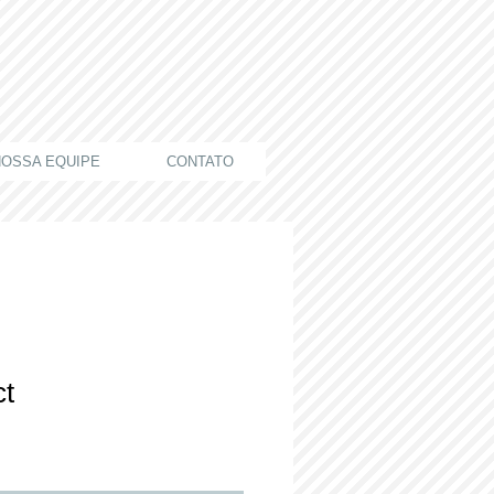
OSSA EQUIPE
CONTATO
ct
reço
romocional