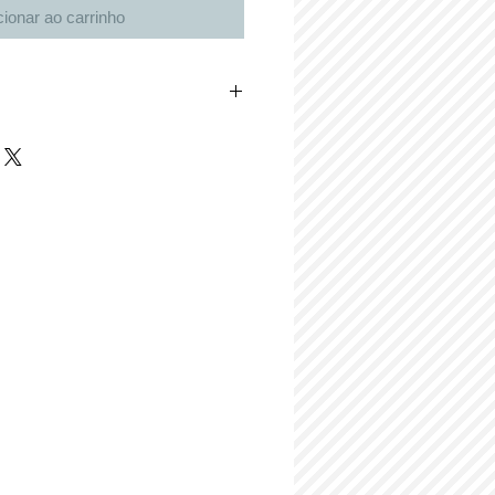
cionar ao carrinho
great place to add more details about your
rial, care instructions and cleaning