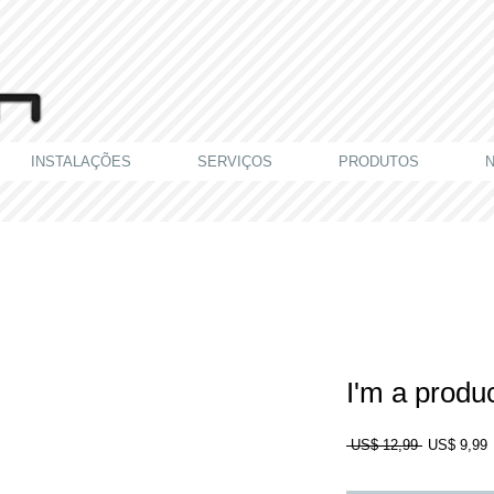
INSTALAÇÕES
SERVIÇOS
PRODUTOS
N
I'm a produ
Preço
P
 US$ 12,99 
US$ 9,99
normal
p