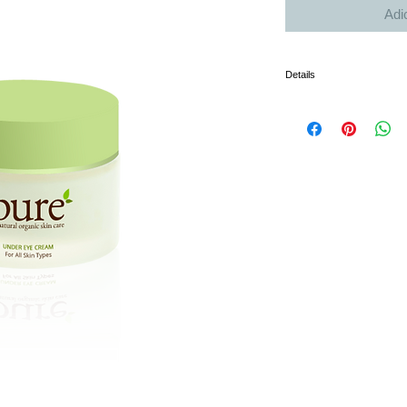
Adi
Details
I'm a product detail. I'm a 
product such as sizing, mate
instructions.