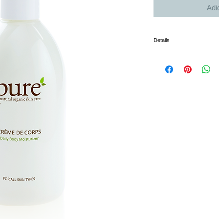
Adi
Details
I'm a product detail. I'm a 
product such as sizing, mate
instructions.