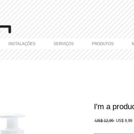
INSTALAÇÕES
SERVIÇOS
PRODUTOS
N
I'm a produ
Preço
P
 US$ 12,99 
US$ 9,99
normal
p