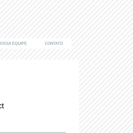
OSSA EQUIPE
CONTATO
ct
reço
romocional