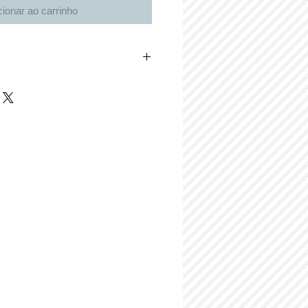
cionar ao carrinho
great place to add more details about your
rial, care instructions and cleaning